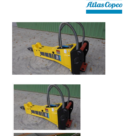
Verkauf
Bagger
Radlader
Fahrzeuge
Stromerzeuger
Vibrationstechnik
Kommunaltechnik
Anbaugeräte
Sonstiges
Sonderaktionen