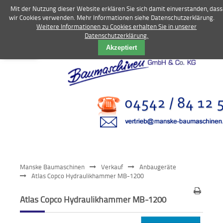
Mit der Nutzung dieser Website erklären Sie sich damit einverstanden, dass
wir Cookies verwenden. Mehr Informationen siehe Datenschutzerklärung.
Weitere Informationen zu Cookies erhalten Sie in unserer
Datenschutzerklärung.
Vermietung
Akzeptiert
Bagger
Radlader
Fahrzeuge
Kompressoren
Vibrationstechnik
Manske Baumaschinen
Verkauf
Anbaugeräte
Kommunaltechnik
Atlas Copco Hydraulikhammer MB-1200
Anbaugeräte
Atlas Copco Hydraulikhammer MB-1200
Sonstiges